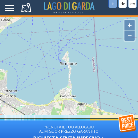
it
de
en
+
−
PRENOTA IL TUO ALLOGGIO
AL MIGLIOR PREZZO GARANTITO