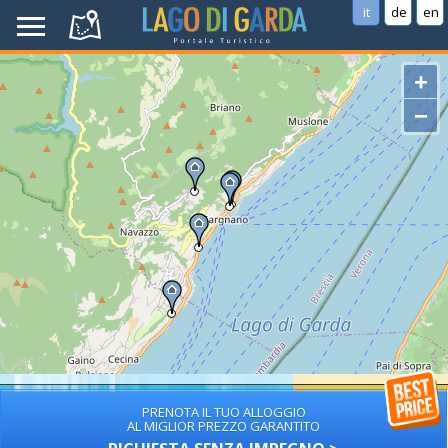
it
de
en
+
−
PRENOTA IL TUO ALLOGGIO
AL MIGLIOR PREZZO GARANTITO