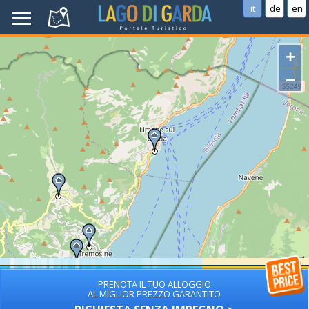
it
de
en
+
−
PRENOTA IL TUO ALLOGGIO
AL MIGLIOR PREZZO GARANTITO