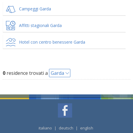
Campeggi Garda
Affitti stagionali Garda
Hotel con centro benessere Garda
0
residence trovati a
Garda
italiano
|
deutsch
|
english