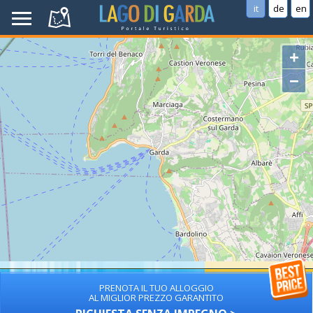
it
de
en
+
−
PRENOTA IL TUO ALLOGGIO
AL MIGLIOR PREZZO GARANTITO