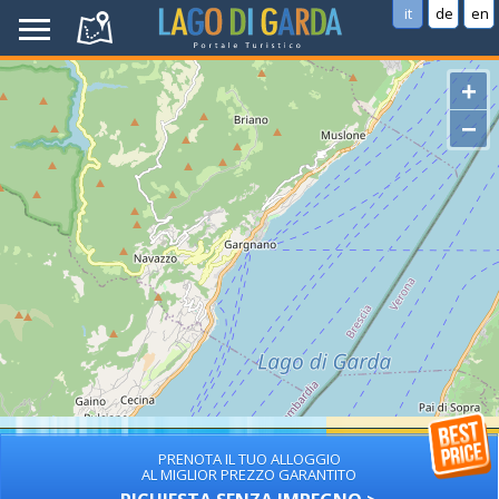
it
de
en
+
−
PRENOTA IL TUO ALLOGGIO
AL MIGLIOR PREZZO GARANTITO