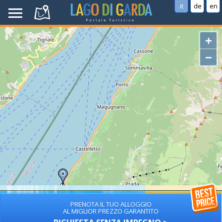
it
de
en
+
−
PRENOTA IL TUO ALLOGGIO
AL MIGLIOR PREZZO GARANTITO