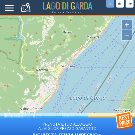
it
de
en
+
−
PRENOTA IL TUO ALLOGGIO
AL MIGLIOR PREZZO GARANTITO