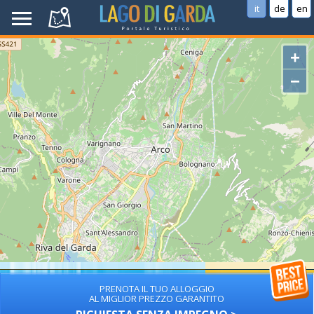
it
de
en
+
−
PRENOTA IL TUO ALLOGGIO
AL MIGLIOR PREZZO GARANTITO