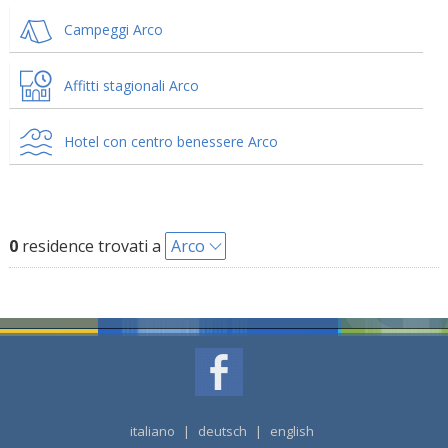
Campeggi Arco
Affitti stagionali Arco
Hotel con centro benessere Arco
0
residence trovati a
Arco
italiano
|
deutsch
|
english