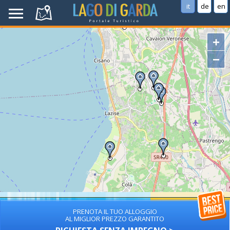
it
de
en
+
−
PRENOTA IL TUO ALLOGGIO
AL MIGLIOR PREZZO GARANTITO