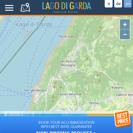
it
de
en
+
−
BOOK YOUR ACCOMMODATION
WITH BEST RATE GUARANTEE