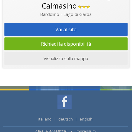
Calmasino
Bardolino - Lago di Garda
Vai al sito
Richiedi la disponibilità
Visualizza sulla mappa
italiano
|
deutsch
|
english
P.IVA 02823430216 •
Impressum