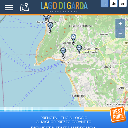
it
de
en
+
−
PRENOTA IL TUO ALLOGGIO
AL MIGLIOR PREZZO GARANTITO