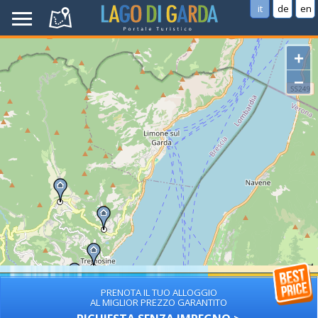
it
de
en
+
−
PRENOTA IL TUO ALLOGGIO
AL MIGLIOR PREZZO GARANTITO