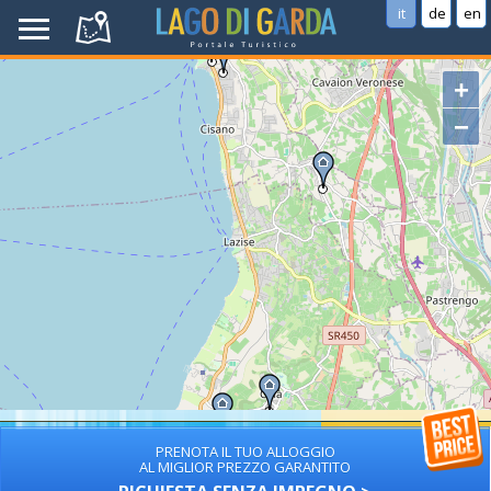
it
de
en
+
−
PRENOTA IL TUO ALLOGGIO
AL MIGLIOR PREZZO GARANTITO