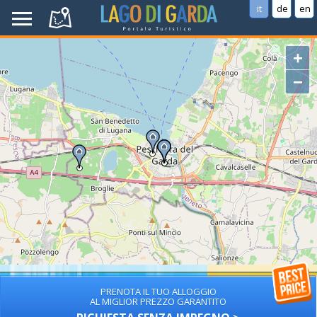
it
de
en
+
−
PRENOTA IL TUO ALLOGGIO
AL MIGLIOR PREZZO GARANTITO