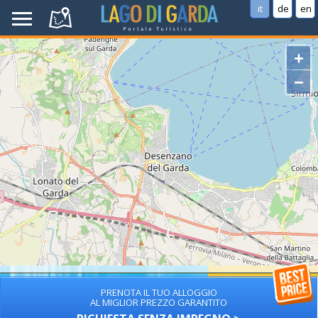
it
de
en
+
−
PRENOTA IL TUO ALLOGGIO
AL MIGLIOR PREZZO GARANTITO