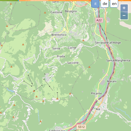
it
de
en
+
−