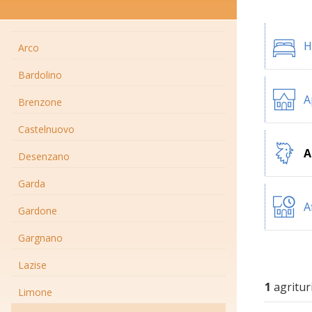
H
Arco
Bardolino
A
Brenzone
Castelnuovo
A
Desenzano
Garda
A
Gardone
Gargnano
Lazise
1
agritur
Limone