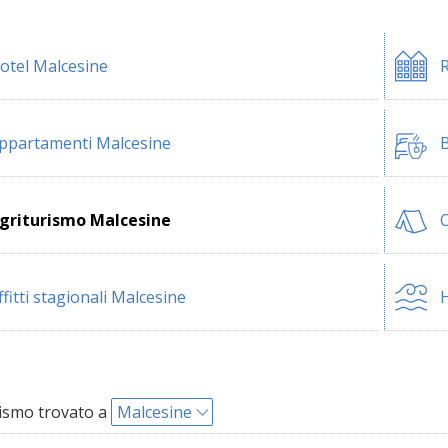
otel Malcesine
R
ppartamenti Malcesine
B
griturismo Malcesine
ffitti stagionali Malcesine
H
ismo trovato a
Malcesine