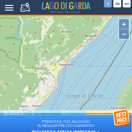
it
de
en
+
−
PRENOTA IL TUO ALLOGGIO
AL MIGLIOR PREZZO GARANTITO