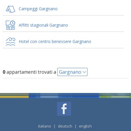
Campeggi Gargnano
Affitti stagionali Gargnano
Hotel con centro benessere Gargnano
0
appartamenti trovati a
Gargnano
italiano
|
deutsch
|
english