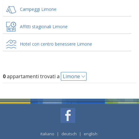
Campeggi Limone
Affitti stagionali Limone
Hotel con centro benessere Limone
0
appartamenti trovati a
Limone
italiano
|
deutsch
|
english