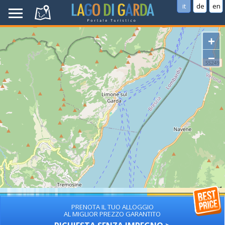
it
de
en
+
−
PRENOTA IL TUO ALLOGGIO
AL MIGLIOR PREZZO GARANTITO