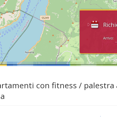
Richi
Arrivo:
rtamenti con fitness / palestra 
da