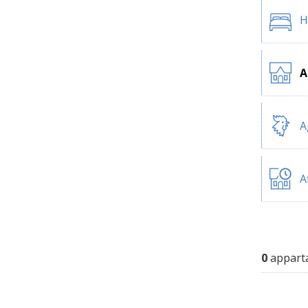
H
A
A
A
0
apparta