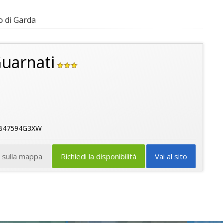
o di Garda
uarnati
5B47594G3XW
a sulla mappa
Richiedi la disponibilità
Vai al sito