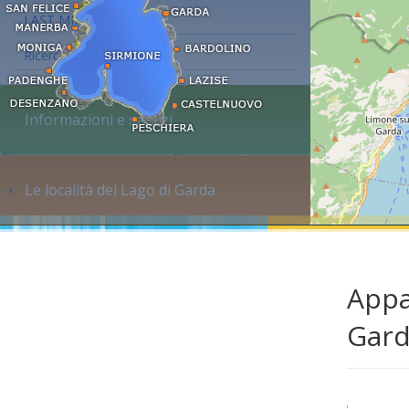
LAST MINUTE
Ricerca alloggi...
Informazioni e servizi
Le località del Lago di Garda
Appa
Gar