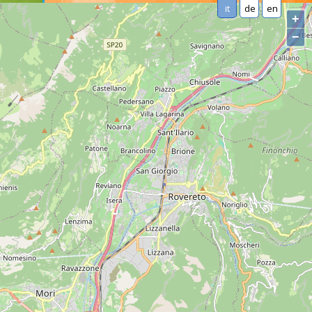
it
de
en
+
−