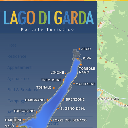
Alloggi e affitti al Lago di Garda
Hotel
Residence
Appartamenti
Agriturismo
Bed & Breakfast
Campeggi
Affitti stagionali
Hotel con centro benessere