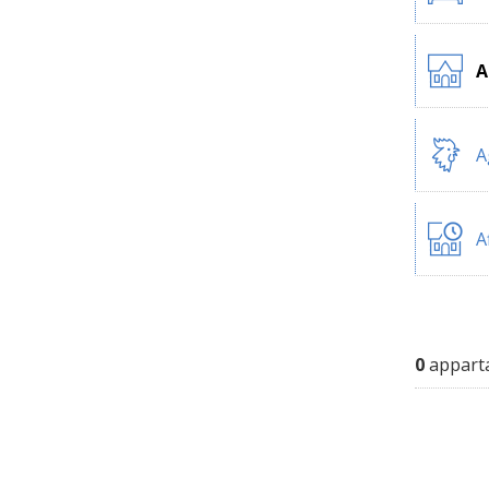
A
A
A
0
apparta