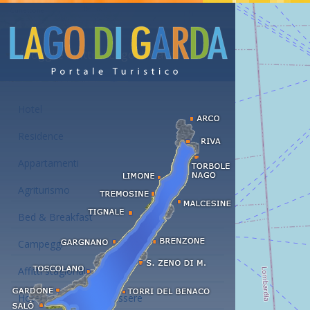
Alloggi e affitti al Lago di Garda
Hotel
Residence
Appartamenti
Agriturismo
Bed & Breakfast
Campeggi
Affitti stagionali
Hotel con centro benessere