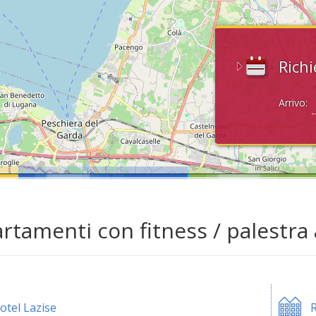
Richi
Arrivo:
rtamenti con fitness / palestra 
otel Lazise
R