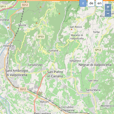
it
de
en
+
−