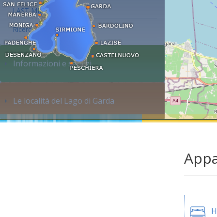
LAST MINUTE
Ricerca alloggi...
Informazioni e servizi
Le località del Lago di Garda
Appa
H