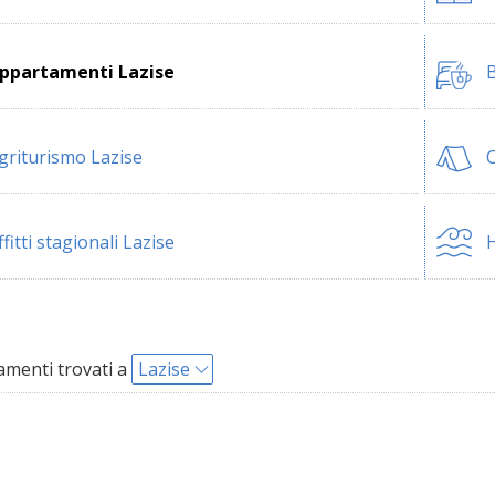
ppartamenti Lazise
B
griturismo Lazise
C
ffitti stagionali Lazise
H
menti trovati a
Lazise