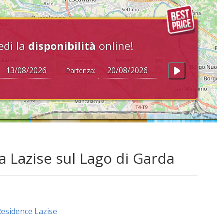
edi la
disponibilità
online!
Partenza:
a Lazise sul Lago di Garda
esidence Lazise