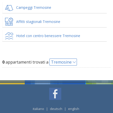
Campeggi Tremosine
Affitti stagionali Tremosine
Hotel con centro benessere Tremosine
0
appartamenti trovati a
Tremosine
italiano
|
deutsch
|
english