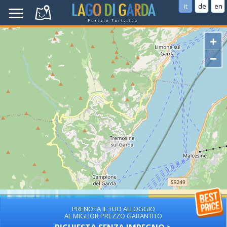
it
de
en
+
−
PRENOTA IL TUO ALLOGGIO
AL MIGLIOR PREZZO GARANTITO