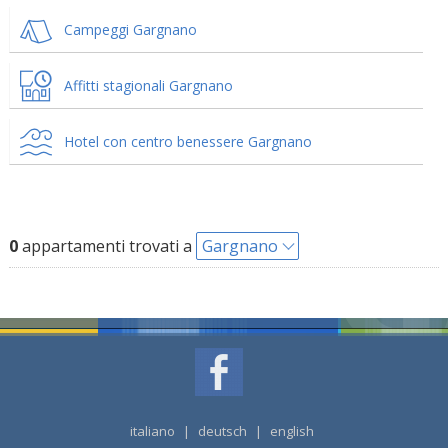
Campeggi Gargnano
Affitti stagionali Gargnano
Hotel con centro benessere Gargnano
0
appartamenti trovati a
Gargnano
italiano
|
deutsch
|
english