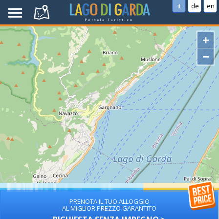
it
de
en
+
−
PRENOTA IL TUO ALLOGGIO
AL MIGLIOR PREZZO GARANTITO