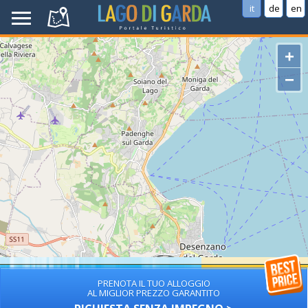
it
de
en
+
−
PRENOTA IL TUO ALLOGGIO
AL MIGLIOR PREZZO GARANTITO