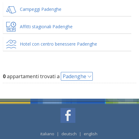
Campeggi Padenghe
Affitti stagionali Padenghe
Hotel con centro benessere Padenghe
0
appartamenti trovati a
Padenghe
italiano
|
deutsch
|
english