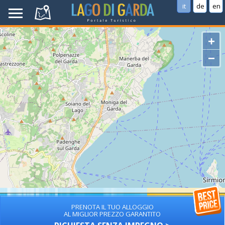
it
de
en
+
−
PRENOTA IL TUO ALLOGGIO
AL MIGLIOR PREZZO GARANTITO