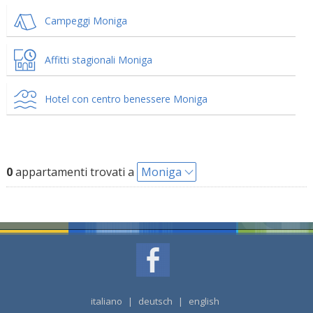
Campeggi Moniga
Affitti stagionali Moniga
Hotel con centro benessere Moniga
0
appartamenti trovati a
Moniga
italiano
|
deutsch
|
english