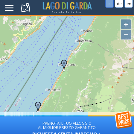
it
de
en
+
−
PRENOTA IL TUO ALLOGGIO
AL MIGLIOR PREZZO GARANTITO