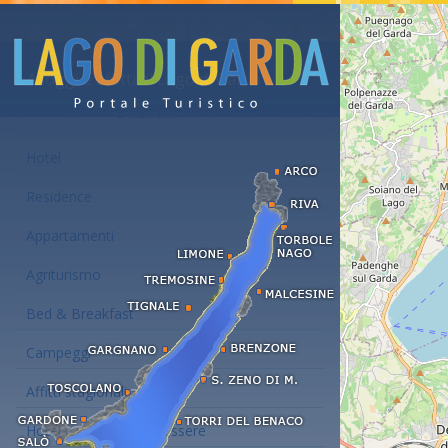
Alloggi e affitti al Lago di Garda
Hotel
Residence
Appartamenti
Agriturismo
Bed & Breakfast
Campeggi
Affitti stagionali
Hotel con centro benessere