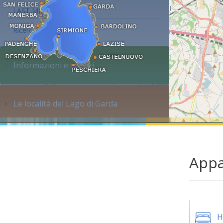
LAST MINUTE
Ricerca alloggi...
Informazioni e servizi
Le località del Lago di Garda
Appa
H