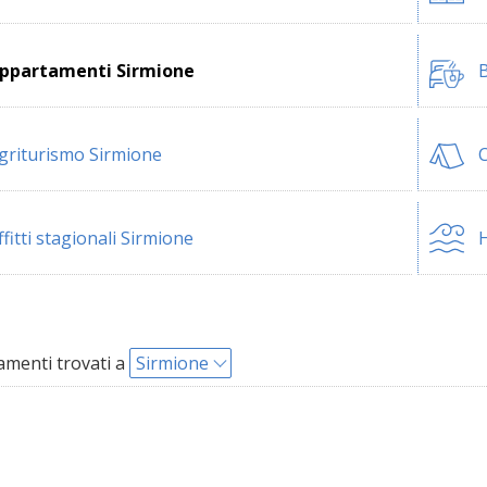
ppartamenti Sirmione
B
griturismo Sirmione
ffitti stagionali Sirmione
H
menti trovati a
Sirmione