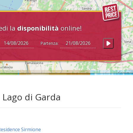
edi la
disponibilità
online!
Partenza:
l Lago di Garda
esidence Sirmione