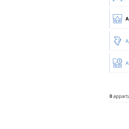
A
A
A
0
apparta