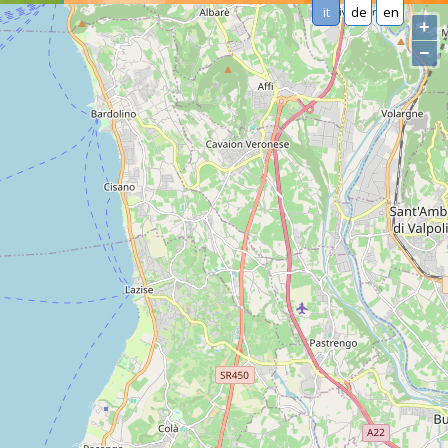
it
de
en
+
−