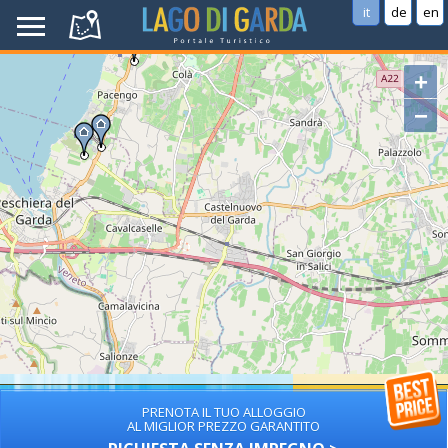
it
de
en
+
−
PRENOTA IL TUO ALLOGGIO
AL MIGLIOR PREZZO GARANTITO