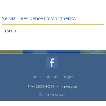
Servizi - Residence La Margherita:
3 Stelle
italiano
|
deutsch
|
english
P.IVA 02823430216 •
Impressum
© Internet Service