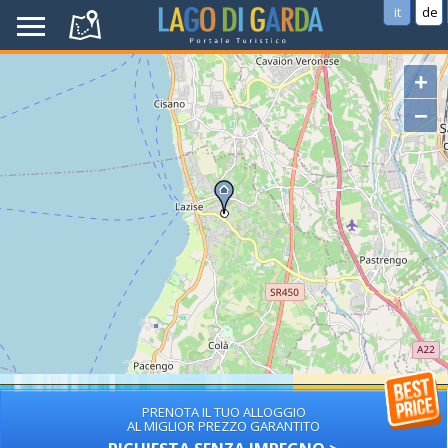
it
de
+
−
PRENOTA IL TUO ALLOGGIO
AL MIGLIOR PREZZO GARANTITO