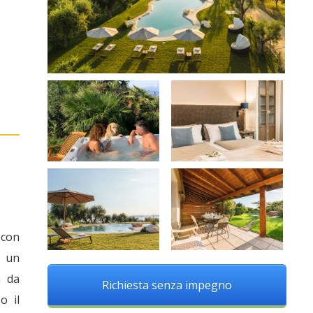
 con
, un
a da
Richiesta senza impegno
o il