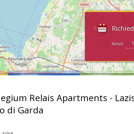
Richied
Arrivo:
ilegium Relais Apartments - Lazi
go di Garda
 Lazise