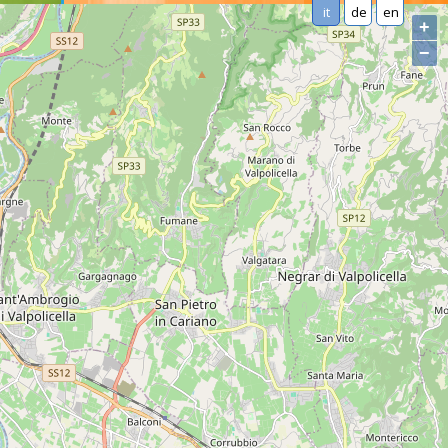
it
de
en
+
−