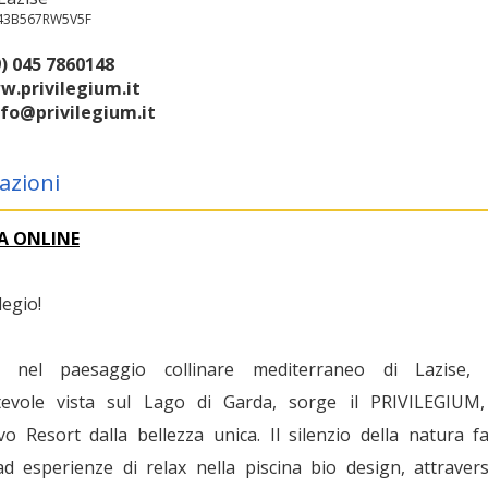
043B567RW5V5F
) 045 7860148
.privilegium.it
nfo@privilegium.it
azioni
A ONLINE
legio!
 nel paesaggio collinare mediterraneo di Lazise,
tevole vista sul Lago di Garda, sorge il PRIVILEGIUM
vo Resort dalla bellezza unica. Il silenzio della natura f
ad esperienze di relax nella piscina bio design, attravers