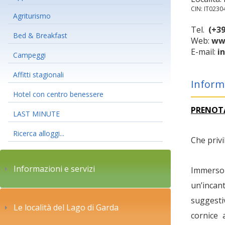
CIN: IT023
Agriturismo
Tel.
(+39
Bed & Breakfast
Web:
www
E-mail:
i
Campeggi
Affitti stagionali
Inform
Hotel con centro benessere
PRENOT
LAST MINUTE
Ricerca alloggi...
Che privi
Informazioni e servizi
Immerso
un’incan
suggesti
Le località del Lago di Garda
cornice 