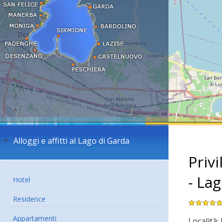
Alloggi e affitti al Lago di Garda
Priv
- La
Hotel
Residence
Appartamenti
Località: