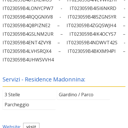
IT023059B4LONYCPW7 - IT023059B4I5I6NKRD -
IT023059B4RQQGNXV8 - IT023059B485ZGN5YR –
IT023059B4Q8PIZNE2 – IT023059B4ZGQSWJH4 –
IT023059B4GSLNM2UR – IT023059B4IK4OCYS7 –
IT023059B4ENT4ZVY8 – IT023059B4NDWVT42S -
IT023059B4LVH5RQX4 – IT023059B4BKXM94PI –
IT023059B4UHWSVVH4
Servizi - Residence Madonnina:
3 Stelle
Giardino / Parco
Parcheggio
Website:
visit