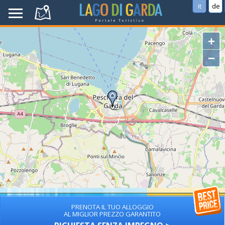
it
de
+
−
PRENOTA IL TUO ALLOGGIO
AL MIGLIOR PREZZO GARANTITO