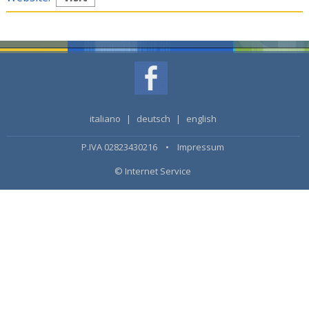
italiano
|
deutsch
|
english
P.IVA 02823430216 •
Impressum
© Internet Service