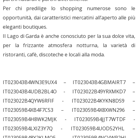
Per chi predilige lo shopping numerose sono le
opportunità, dai caratteristici mercatini all’aperto alle più
eleganti boutiques.
Il Lago di Garda è anche conosciuto per la sua dolce vita,
per la frizzante atmosfera notturna, la varietà di
ristoranti, cafè, discoteche e locali alla moda.
IT023043B4WN3E9UX4 – IT023043B4GBMAIRT7 –
IT023043B4UDB2BL4O - IT023022B49YRXMKD7 –
IT023022B4QYW6RFIF - IT023022B4KYKN8DS9 –
IT023059B4XB4F7C53 – IT023059B4X8XWN296 –
IT023059B4H8WK2MJK - IT023059B4JJT7WTDF -
IT023059B4LXIZ3Y7Q - IT023059B4UOD52YHL –
IT023059B48Y2KLMO5 - IT023059B4NCVWR2HI -