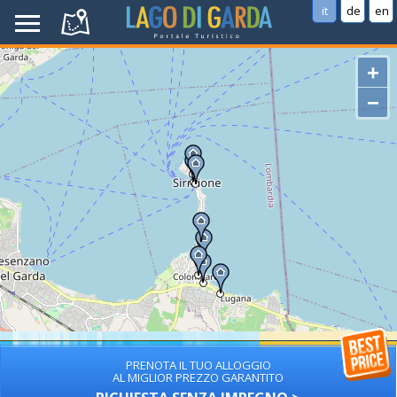
it
de
en
+
−
PRENOTA IL TUO ALLOGGIO
AL MIGLIOR PREZZO GARANTITO