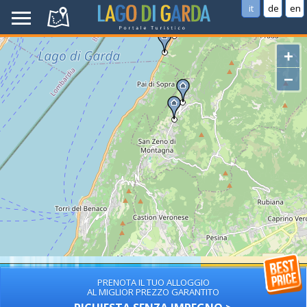
it
de
en
+
−
PRENOTA IL TUO ALLOGGIO
AL MIGLIOR PREZZO GARANTITO