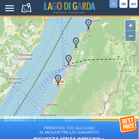
it
de
en
+
−
PRENOTA IL TUO ALLOGGIO
AL MIGLIOR PREZZO GARANTITO