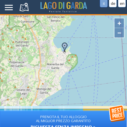
it
de
en
+
−
PRENOTA IL TUO ALLOGGIO
AL MIGLIOR PREZZO GARANTITO