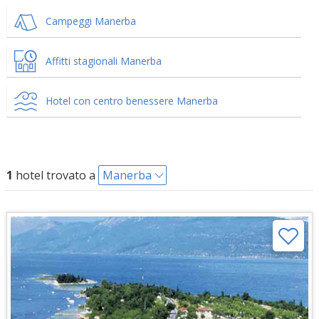
Campeggi Manerba
Affitti stagionali Manerba
Hotel con centro benessere Manerba
1
hotel trovato a
Manerba