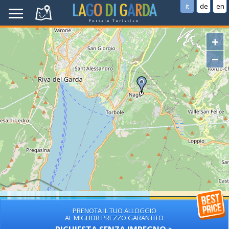
it
de
en
+
−
PRENOTA IL TUO ALLOGGIO
AL MIGLIOR PREZZO GARANTITO