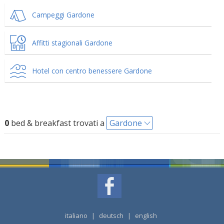
Campeggi Gardone
Affitti stagionali Gardone
Hotel con centro benessere Gardone
0
bed & breakfast trovati a
Gardone
italiano
|
deutsch
|
english