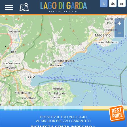
it
de
en
+
−
PRENOTA IL TUO ALLOGGIO
AL MIGLIOR PREZZO GARANTITO