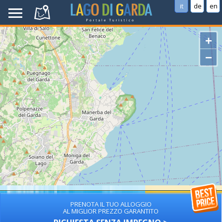
it
de
en
+
−
PRENOTA IL TUO ALLOGGIO
AL MIGLIOR PREZZO GARANTITO