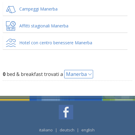
Campeggi Manerba
Affitti stagionali Manerba
Hotel con centro benessere Manerba
0
bed & breakfast trovati a
Manerba
italiano
|
deutsch
|
english