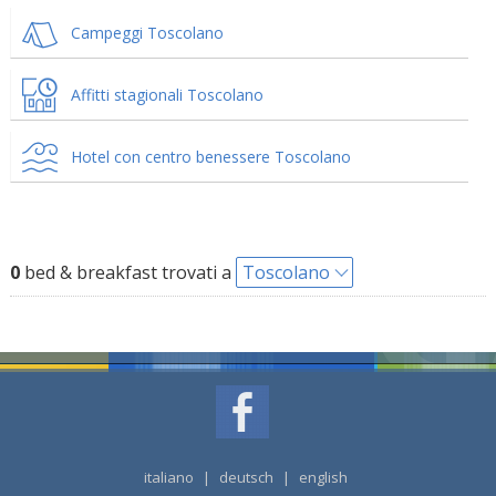
Campeggi Toscolano
Affitti stagionali Toscolano
Hotel con centro benessere Toscolano
0
bed & breakfast trovati a
Toscolano
italiano
|
deutsch
|
english