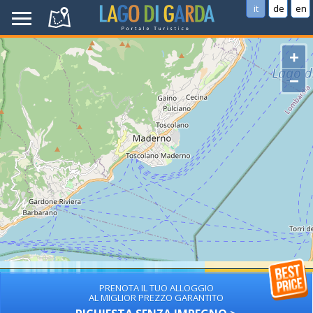
it
de
en
+
−
PRENOTA IL TUO ALLOGGIO
AL MIGLIOR PREZZO GARANTITO