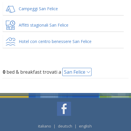
Campeggi San Felice
Affitti stagionali San Felice
Hotel con centro benessere San Felice
0
bed & breakfast trovati a
San Felice
italiano
|
deutsch
|
english