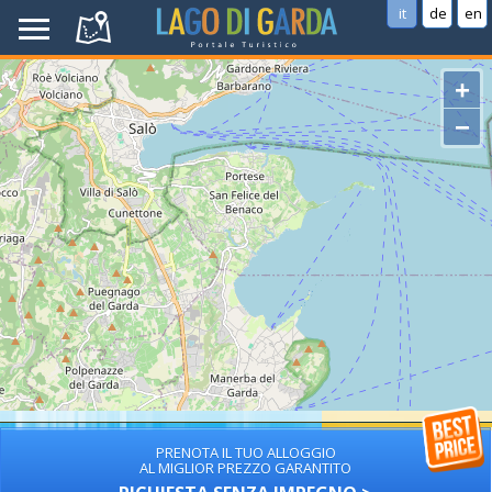
it
de
en
+
−
PRENOTA IL TUO ALLOGGIO
AL MIGLIOR PREZZO GARANTITO