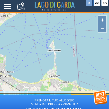
it
de
en
+
−
PRENOTA IL TUO ALLOGGIO
AL MIGLIOR PREZZO GARANTITO