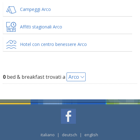
Campeggi Arco
Affitti stagionali Arco
Hotel con centro benessere Arco
0
bed & breakfast trovati a
Arco
italiano
|
deutsch
|
english