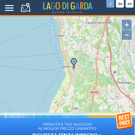
it
de
en
+
−
PRENOTA IL TUO ALLOGGIO
AL MIGLIOR PREZZO GARANTITO