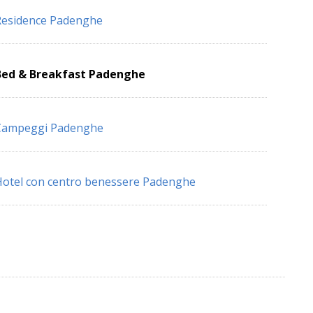
Residence Padenghe
Bed & Breakfast Padenghe
Campeggi Padenghe
otel con centro benessere Padenghe