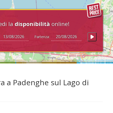
edi la
disponibilità
online!
Partenza:
ra a Padenghe sul Lago di