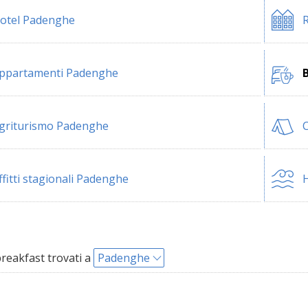
otel Padenghe
ppartamenti Padenghe
griturismo Padenghe
ffitti stagionali Padenghe
H
reakfast trovati a
Padenghe