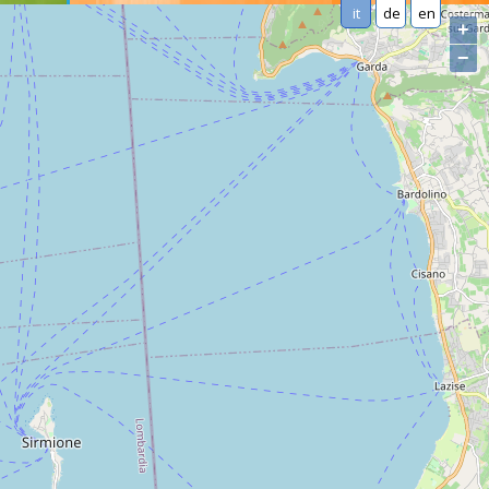
it
de
en
+
−