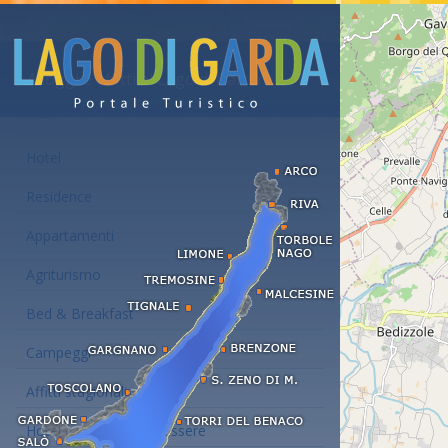
Alloggi e affitti al Lago di Garda
Hotel
Residence
Appartamenti
Agriturismo
Bed & Breakfast
Campeggi
Affitti stagionali
Hotel con centro benessere