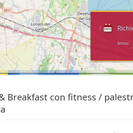
Richi
Arrivo:
& Breakfast con fitness / palest
da