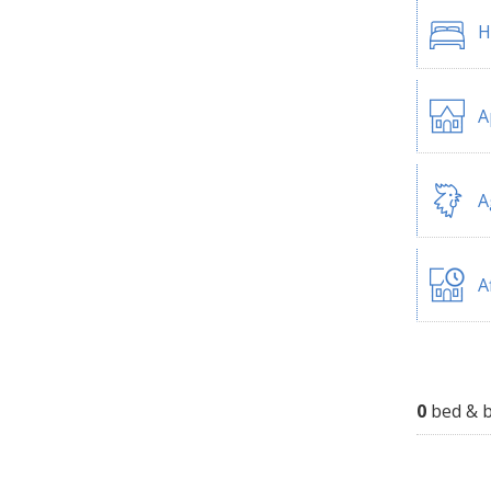
H
A
A
A
0
bed & b