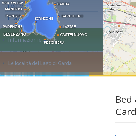
LAST MINUTE
Ricerca alloggi...
Informazioni e servizi
Le località del Lago di Garda
Bed 
Gar