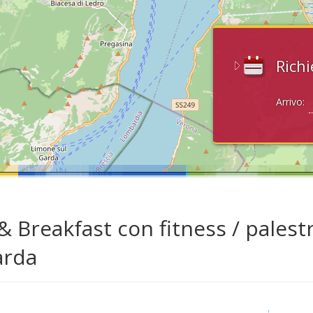
Richi
Arrivo:
& Breakfast con fitness / palest
arda