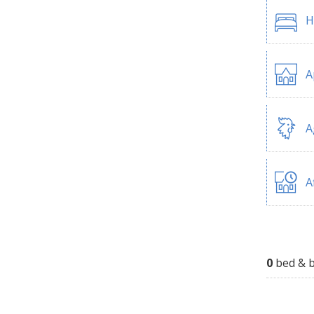
H
A
A
A
0
bed & b