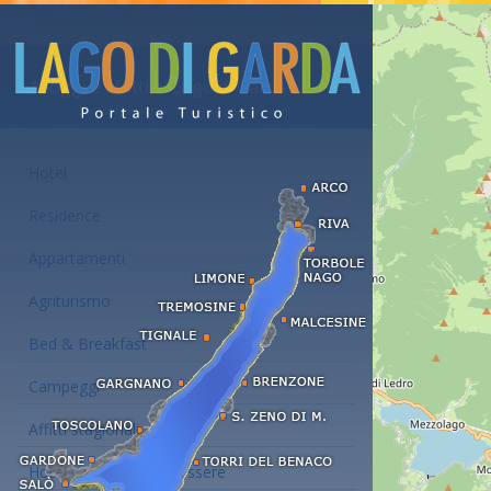
Alloggi e affitti al Lago di Garda
Hotel
Residence
Appartamenti
Agriturismo
Bed & Breakfast
Campeggi
Affitti stagionali
Hotel con centro benessere