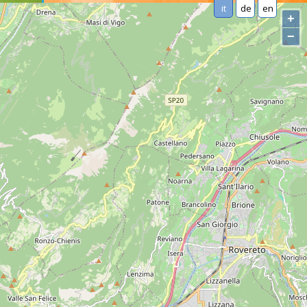
it
de
en
+
−