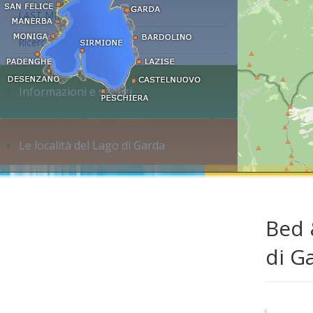
LAST MINUTE
Ricerca alloggi...
Informazioni e servizi
Le località del Lago di Garda
Bed 
di G