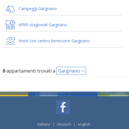
Campeggi Gargnano
Affitti stagionali Gargnano
Hotel con centro benessere Gargnano
0
appartamenti trovati a
Gargnano
italiano
|
deutsch
|
english