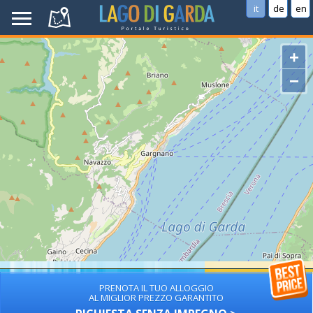
it
de
en
+
−
PRENOTA IL TUO ALLOGGIO
AL MIGLIOR PREZZO GARANTITO