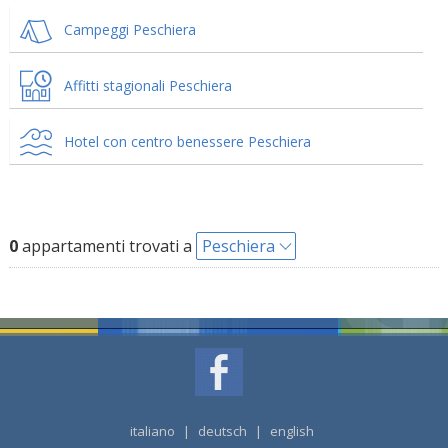
Campeggi Peschiera
Affitti stagionali Peschiera
Hotel con centro benessere Peschiera
0
appartamenti trovati a
Peschiera
italiano
|
deutsch
|
english