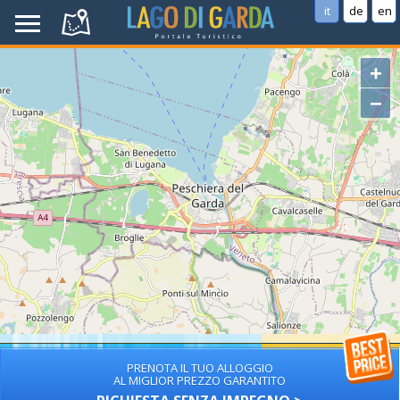
it
de
en
+
−
PRENOTA IL TUO ALLOGGIO
AL MIGLIOR PREZZO GARANTITO