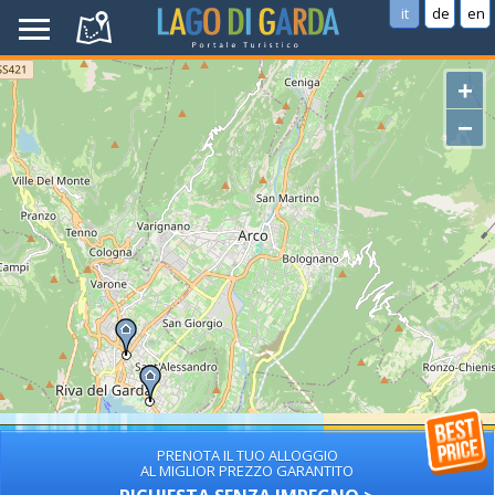
it
de
en
+
−
PRENOTA IL TUO ALLOGGIO
AL MIGLIOR PREZZO GARANTITO