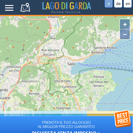
it
de
en
+
−
PRENOTA IL TUO ALLOGGIO
AL MIGLIOR PREZZO GARANTITO