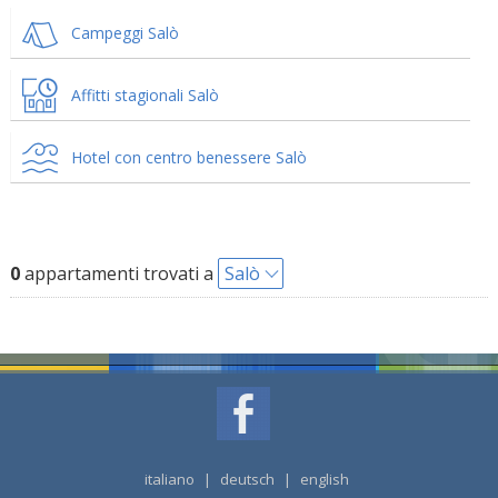
Campeggi Salò
Affitti stagionali Salò
Hotel con centro benessere Salò
0
appartamenti trovati a
Salò
italiano
|
deutsch
|
english