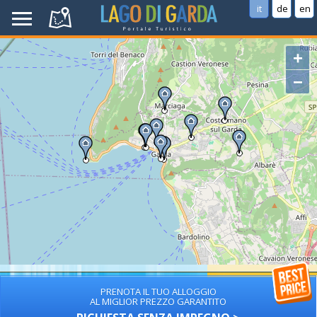
it
de
en
+
−
PRENOTA IL TUO ALLOGGIO
AL MIGLIOR PREZZO GARANTITO