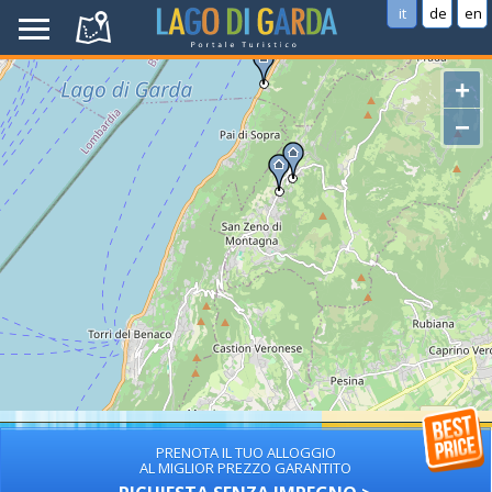
it
de
en
+
−
PRENOTA IL TUO ALLOGGIO
AL MIGLIOR PREZZO GARANTITO